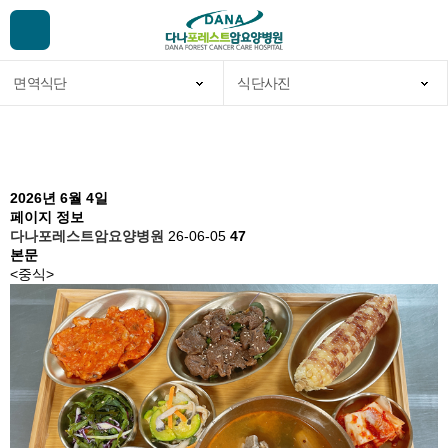
면역식단
식단사진
다나포레스트안내
식단
이달의 자원봉사
이용안내
식단사진
암중점진료
2026년 6월 4일
페이지 정보
포레스토리
다나포레스트암요양병원
26-06-05
47
본문
면역식단
<중식>
서비스 이용안내