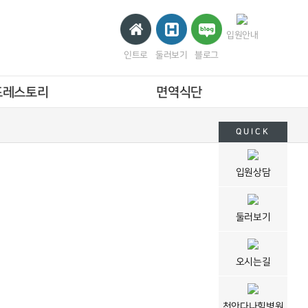
입원안내
인트로
둘러보기
블로그
포레스토리
면역식단
QUICK
입원상담
둘러보기
오시는길
천안다나힐병원