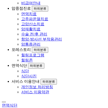
비급여안내
암중점진료
하위분류
면역치료
고주파온열치료
고압산소치료
암재활치료
수술 전/후 관리
항암·방사선 부작용관리
암통증관리
포레스토리
하위분류
힐링프로그램
힐링존
면역식단
하위분류
식단
식단사진
서비스 이용안내
하위분류
개인정보 처리방침
서비스 이용약관
면역식단