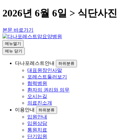
2026년 6월 6일 > 식단사진
본문 바로가기
메뉴열기
메뉴 닫기
다나포레스트안내
하위분류
대표원장인사말
포레스트둘러보기
협력병원
환자의 권리와 의무
오시는길
의료진소개
이용안내
하위분류
입원안내
입원상담
통원치료
단기입원